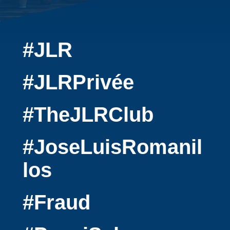
#JLR
#JLRPrivée
#TheJLRClub
#JoseLuisRomanil
los
#Fraud